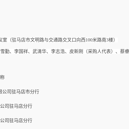
议室（驻马店市文明路与交通路交叉口向西
100米路南3楼）
吕雪勤
、
李国祥
、
武清华
、
李志浩
、
皮新刚（采购人代表）
、
蔡
称
限公司驻马店市分行
公司驻马店分行
公司驻马店分行