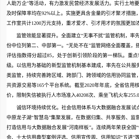
人助万企”等活动，有力激发民营经济发展活力。实行土地
及时保障率均在92%以上。实施更具含金量的引才聚才措施，
工作室共计1200万元支持，重才爱才、引才用才的氛围更加
监管效能显著提升。全面建立“无事不扰”监管机制，率先
份中位列第二、中部第一。“无处不在”监管网络全面覆盖，搭建以
评估指数得分超过85，处于创新引领阶段的第一梯队。重点
级。以信用为基础的新型监管机制基本建成，率先在公共服
类监管，持续完善跨区域、跨部门、跨领域的信用协同监管
共资源交易等165个平台系统。截至2020年年底，全省信用
价，限制失信被执行人市场准入40208次、乘坐飞机火车255.
诚信环境持续优化。社会信用体系与大数据融合发展试点
中原龙子湖“智慧岛”集聚发展，在数据归集、共享服务、
打造信用与大数据融合发展“河南样板”。连续两年荣获全国
会、十大信用典型案例评选、信用宣传周、信用知识“五进”