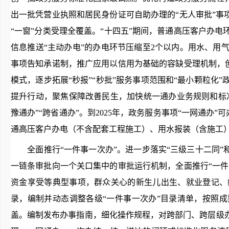
出一批凭营业执照和居民身份证可自助办理的“无人审批”事
“一窗”分类受理全覆盖。“十四五”期间，普通高压客户办
信息推送“主动办电”的办电环节压缩至2个以内。用水、用
事项告知承诺制，推广应用以信用为基础的容缺受理机制，创
模式，逐步拓展“秒报”“秒批”服务事项范围和“最小颗粒
提升行动，聚焦保障改善民生，加快统一通办业务规则和标
豫通办”“跨省通办”。到2025年，政务服务事项“一网通办
通高压客户办电（不含配套工程施工）、用水报装（含施工）、
全面推行“一件事一次办”。进一步落实“三级三十二同”
一链条审批向一个关口集中的审批运行机制，全面推行“一件
资金享受等典型事项，群众关心的新生儿出生、就业登记、
录，编制并动态调整各级“一件事一次办”目录清单，按照成
盖。编制发布办事指南，细化操作规程，对跨部门、跨层级