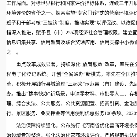
工作局面。对标世界银行和国家评价指标体系，连续三年开
环境评价的省份之一。探索实施“专家门诊”式的营商环境
班子和干部考核“三挂钩”制度，推动实现“以评促改、以改促优
措深入推进，赋予县（市）255项经济社会管理权限。建
信息归集共享、信用监管及联合奖惩应用、信用支撑中小微
之一。
重点改革成效显著。持续深化“放管服效”改革，率先在全
程电子化登记系统。开创“全省通办”新模式，率先在全国
革，积极开展践行县域治理“三起来”示范县（市）建设，先后
办。推出“豫事快办”新场景，申请零材料、审批零人工、存
理、综合执法、公共服务、公共资源配置、招商引资、金融服
行、景区服务、免交押金等信用便利优惠服务100余项。20
法治保障持续强化。公布施行《河南省优化营商环境条例
治领域专项整治，强化法治化营商环境评价，严格规范执法