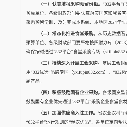
（一）认真填报采购预留份额。
“832
平台
”
预算单位、各级财政部门要认真落实国家和我省有
采购预留份额，及时完成本系统、本地区
2024
年“
8
（二）常态化推进食堂采购。
从历史数据看
预算单位、各级财政部门要严格按照财办库〔
2023
确保按时通过
“832
平台
”
食堂采购专场（
st.fupin832
（三）持续深入开展工会采购。
基层工会组
用“
832
优选
”
品牌专区（
yx.fupin832.com
）、“
832
微
副产品。
（四）积极鼓励国有企业采购。
各级国资监
鼓励国有企业优先通过
“832
平台
”
采购企业食堂食
（五）加强供应商入驻工作。
省农业农村厅
“832
平台
”
运行规则的
“
豫农优品
”
、各单位定向帮