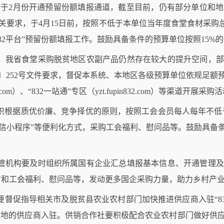
已于
2
月份开通预留份额填报通道，截至目前，仍有部分单位和地
关要求，于
4
月
15
日前，按照不低于本单位当年度食堂食材采购
32
平台”预留份额填报工作。鼓励具备条件的预算单位按照
15%
的
，我省食堂采购脱贫地区农副产品仍然存在较大的提升空间，部
〕
252
号文件要求，督促本系统、本地区各级预算单位依规足额
.com
）、
“832
一站通
”
专区（
yzt.fupin832.com
）等渠道开展采购活
织根据质优价廉、竞争择优的原则，按照工会会员每人每年不低
信小程序”等便利化方式，采购工会福利、慰问品等。鼓励具备
管机构要及时组织所属国有企业汇总填报基本信息、开通管理及
材和工会福利、慰问品等，发动更多国企采购力量，助力乡村产
要督促指导相关市及脱贫县农业农村部门加快推进供应商入驻
“8
扶地的供应商入驻。供销合作社要积极配合农业农村部门做好供