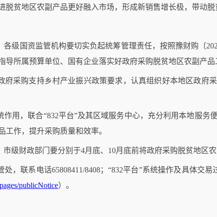
进脱贫地区农副产品更好融入市场，形成新销售增长极，带动脱
、各级国资监管机构要切实负起统筹管理责任，按照豫财购〔
20
指导所属预算单位、国有企业落实好政府采购脱贫地区农副产品
政府采购支持乡村产业振兴政策要求，认真组织好本地区政府采
统作用，联合
“832
平台
”
及其区域服务中心，充分利用本地服务
品工作，提升采购质量和效率。
、市级财政部门要分别于
4
月底、
10
月底前将政府采购脱贫地区农
管处，联系电话
65808411/8408
；“
832
平台
”
系统操作及具体交易
ages/publicNotice
）。