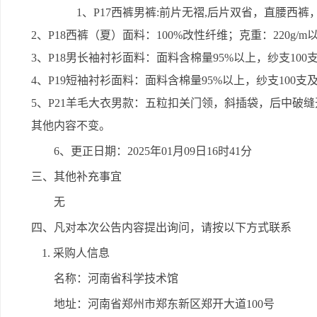
1、P17西裤男裤:前片无褶,后片双省，直腰西
2、P18西裤（夏）面料：100%改性纤维；克重：220g/
3、P18男长袖衬衫面料：面料含棉量95%以上，纱支10
4、P19短袖衬衫面料：面料含棉量95%以上，纱支100
5、P21羊毛大衣男款：五粒扣关门领，斜插袋，后中破
其他内容不变。
6、更正日期：2025年01月09日16时41分
三、其他补充事宜
无
四、凡对本次公告内容提出询问，请按以下方式联系
1. 采购人信息
名称：河南省科学技术馆
地址：河南省郑州市郑东新区郑开大道100号