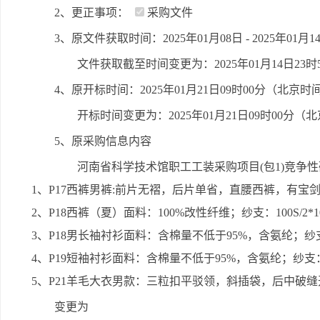
2、更正事项：
采购文件
3、原文件获取时间：2025年01月08日 - 2025年01
文件获取截至时间变更为：2025年01月14日23
4、原开标时间：2025年01月21日09时00分（北京时
开标时间变更为：2025年01月21日09时00分（
5、原采购信息内容
河南省科学技术馆职工工装采购项目(包1)竞争
1、P17西裤男裤:前片无褶，后片单省，直腰西裤，有
2、P18西裤（夏）面料：100%改性纤维；纱支：100S/2*
3、P18男长袖衬衫面料：含棉量不低于95%，含氨纶；纱支：
4、P19短袖衬衫面料：含棉量不低于95%，含氨纶；纱支：12
5、P21羊毛大衣男款：三粒扣平驳领，斜插袋，后中破
变更为