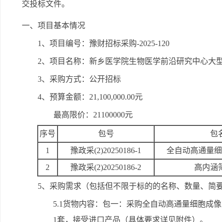
交投标文件。
一、项目基本情况
1、项目编号：豫财招标采购-2025-120
2、项目名称：新乡医学院生物医学前沿研究中心大
3、采购方式：公开招标
4、预算金额：21,100,000.00元
最高限价：21100000元
序号
包号
包
1
豫政采(2)20250186-1
全自动高通量细
2
豫政采(2)20250186-2
高内涵
5、采购需求（包括但不限于标的的名称、数量、简
5.1货物内容：包一：采购全自动高通量细胞成
1套，接受进口产品（具体要求详见附件）。