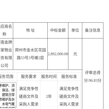
供应商名
地 址
中标金额
单位
备注信息
称
河南金牌
管家物业
郑州市金水区花园
2,892,000.00
元
服务有限
路53号3号楼2层
公司
评审总得
服务范围
服务要求
服务时间
服务标准
分:96.83分
满足竞争性
满足竞争性
磋商文件及
2年
磋商文件及
采购人需求
采购人需求