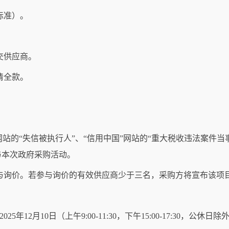
标准）。
交供应商。
清全款。
网站的
“
失信被执行人
”
、
“
信用中国
”
网站的
“
重大税收违法案件当
与本次政府采购活动。
与询价。若参与询价的有效供应商少于三名，采购方将宣布该项
202
5
年
12
月
10
日（上午
9:00-11:30
，下午
15:00-17:30
，公休日除