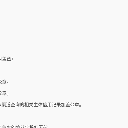
。
封盖章）
公章。
公章。
等渠道查询的相关主体信用记录加盖公章。
负偏离的将认定投标无效。