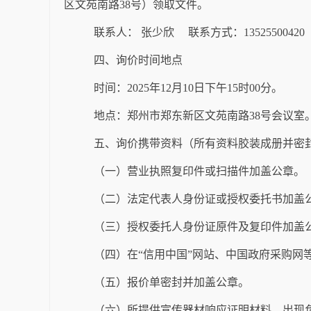
区文苑南路
38
号）领取文件。
联系人：
张少欣
联系方式：
13525500420
四、询价时间地点
时间：
202
5
年
12
月
10
日
下午
15
时
00
分
。
地点：郑州市郑东新区文苑南路
38
号会议室
五、询价携带资料（所有资料胶装成册并密
（一）营业执照复印件或扫描件加盖公章。
（二）法定代表人身份证或授权委托书加盖
（三）授权委托人身份证原件及复印件加盖
（四）在
“
信用中国
”
网站、中国政府采购网
（五）报价单密封并加盖公章。
（六）所提供
宣传器材
响应证明材料，出现