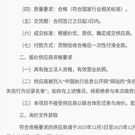
（四）质量要求：合格（符合国家行业相关标准）。
（五）交货期：合同签订之日起
3
日内。
（六）成交标准：根据价优、质优、确定成交供应商。
（七）付款方式：货物验收合格后一次性付清全款。
二、报价供应商资格要求
（一）具有独立法人资格，有效营业执照。
（二）供应商被列入
“
中国执行信息公开网
”
网站的
“
失
失信行为记录名单
”
，如存在上述情况，将拒绝参与本次政府
（三）本项目不接受供应商以联合体形式参与询价。若
三、询价文件获取
符合资格要求的供应商请于
202
5
年
12
月
5
日至
202
5
年
12