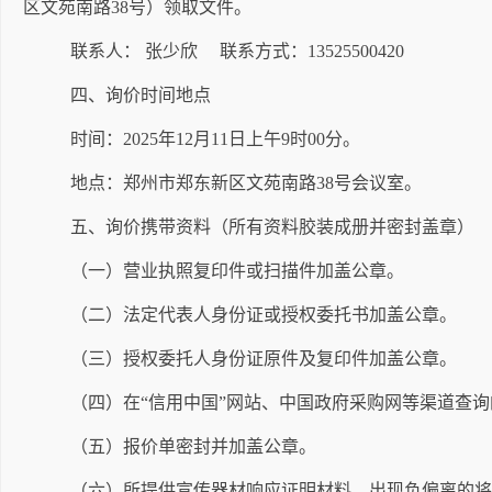
区文苑南路
38
号）领取文件。
联系人：
张少欣
联系方式：
13525500420
四、询价时间地点
时间：
202
5
年
12
月
11
日
上午
9
时
00
分
。
地点：郑州市郑东新区文苑南路
38
号会议室。
五、询价携带资料（所有资料胶装成册并密封盖章）
（一）营业执照复印件或扫描件加盖公章。
（二）法定代表人身份证或授权委托书加盖公章。
（三）授权委托人身份证原件及复印件加盖公章。
（四）在
“
信用中国
”
网站、中国政府采购网等渠道查询
（五）报价单密封并加盖公章。
（六）所提供
宣传器材
响应证明材料，出现负偏离的将