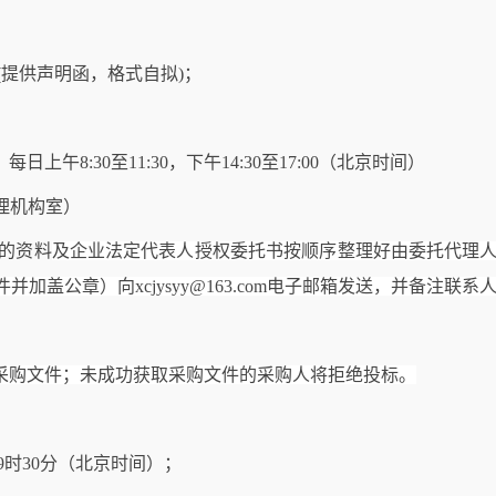
提供声明函，格式自拟)；
，每日上午8:30至11:30，下午14:30至17:00（北京时间）
代理机构室）
求的资料
及企业法定代表人授权委托书按顺序整理好由委托代理
加盖公章）向xcjysyy@163.com电子邮箱发送，并备注
采购文件；未成功获取采购文件的采购人将
拒绝
投标。
9时
3
0分
（北京时间）；