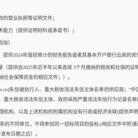
有效的营业执照等证明文件；
术能力（提供证明材料或承诺书）；
自拟）
，提供
2024年度
经审计的财务报告或者其基本开户银行出具的资
录（提供自2025年近半年以来连续 3个月缴纳的税收和社保的
纳社会保障资金的相应文件；）。
gov.cn)失信被执行人、
重大税收违法失信主体
名单的
供应商
；“中国
、
重大税收违法失信主体
、政府采购严重违法失信行为记录名单
代理机构、以及上述机构的附属机构没有行政或经济关联(提供声明
关系的不同单位，不得参加同一招标项目的投标;(响应文件中附通
告发布日期之后）。