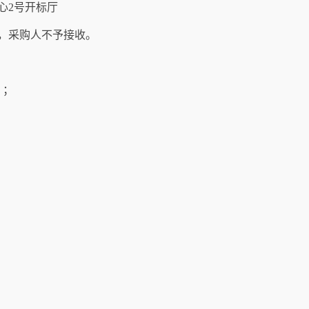
心
2号开标厅
件，采购人不予接收。
）；