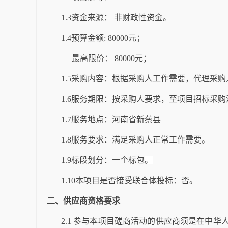
1.3资金来源： 非财政性资金
。
1.4预算金额:
80000
元；
最高限价：
80000
元；
1.5采购内容：根据
采购
人
工作需要，代理
采购
1.6
服务期限：
按
采购
人要求，至项目招标采购
1.7服务地点：河南省新蔡县
1.8服务要求：满足采购人正常工作需要。
1.
9
标段划分：一个标包
。
1.1
0
本项目是否接受联合体投标：否。
二、
供应商资格要求
2
.1 参与本项目磋商活动的
供应商
须是在中华