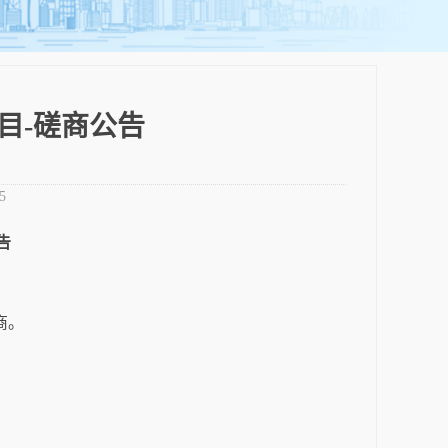
目-磋商公告
5
告
商。