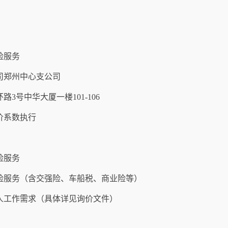
险服务
司郑州中心支公司
环路
3
号中华大厦一楼
101-106
价系数执行
险服务
险服务（含交强险、车船税、商业险等）
人工作需求（具体详见询价文件）