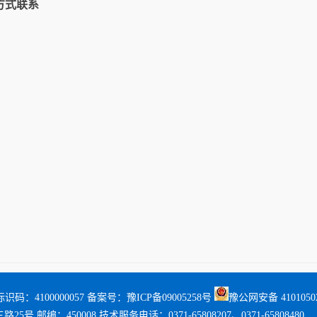
方式联系
识码：4100000057 备案号：
豫ICP备09005258号
豫公网安备 41010502
 邮编：450008 技术服务电话：0371-65808207、0371-65808480