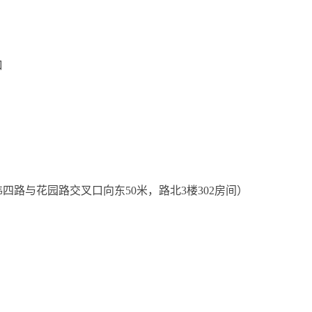
口
四路与花园路交叉口向东50米，路北3楼302房间）