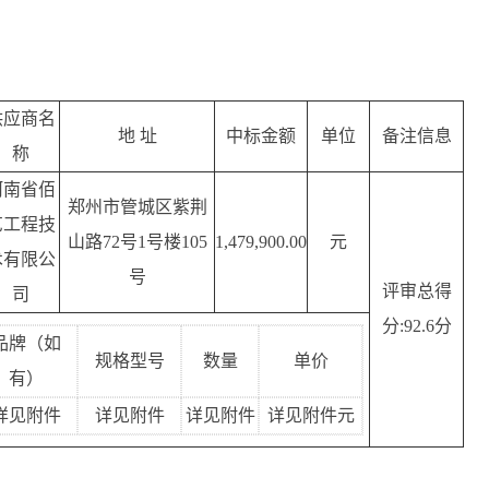
供应商名
地 址
中标金额
单位
备注信息
称
河南省佰
郑州市管城区紫荆
艺工程技
山路72号1号楼105
1,479,900.00
元
术有限公
号
评审总得
司
分:92.6分
品牌（如
规格型号
数量
单价
有）
详见附件
详见附件
详见附件
详见附件元