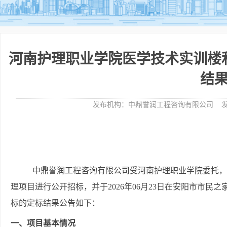
河南护理职业学院医学技术实训楼
结
发布机构：
中鼎誉润工程咨询有限公司
发
中鼎誉润工程咨询有限公司
受
河南护理职业学院
委托，
理项目
进行公开招标，并于
2026年
0
6月
23
日在安阳市市民之
标的定标结果公告如下：
一、项目
基本情况