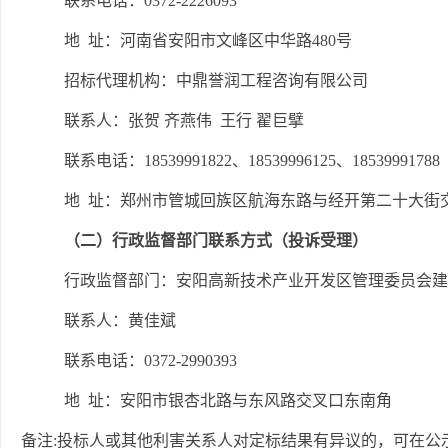
联系电话：
0372-2226093
地
址：河南省安阳市文峰区中华路
480号
招标代理机构：中鼎誉润工程咨询有限公司
联系人：张贺
齐燕伟
王行
翟巨擘
联系电话：
18539991822、18539996125、18539991788
地
址：郑州市管城回族区航海东路与经开第二十大街
（二）行政监督部门联系方式（投诉受理）
行政监督部门：安阳高新技术产业开发区管理委员会建
联系人：黄佳斌
联系电话：
0372-2990393
地
址：安阳市银杏北路与东风路交叉口东南角
备注
:投标人或其他利害关系人对定标结果有异议的，可在公