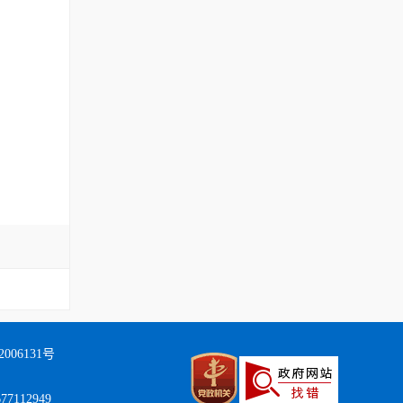
006131号
112949