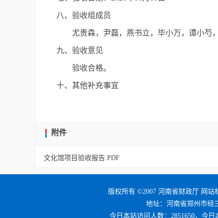
八、验收组成员
尤贵森，尹磊，燕书立，毕小万，谭小芍
九、验收意见
验收合格。
十、其他补充事宜
附件
文化馆项目验收报告.PDF
版权所有 ©2007 河南省财政厅 网站标
地址：河南省郑州市经三路25号
今日本站访问人数：2851650，今日本