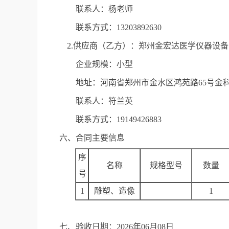
联系人：杨老师
联系方式：13203892630
2.供应商（乙方）：郑州金宏达医学仪器设
企业规模：小型
地址：河南省郑州市金水区鸿苑路65号金科
联系人：符兰英
联系方式：19149426883
六、合同主要信息
序
名称
规格型号
数量
号
1
雕塑、造像
1
七、验收日期：2026年06月08日