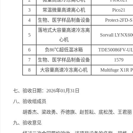
3
常温微量高速离心机
Pico21
4
生物、医学样品制备设备
Protect-2FD-S
落地式大容量高速冷冻离
5
Sorvall LYNX60
心机
6
负86℃超低温冰箱
TDE50086FV-U
7
生物、医学样品制备设备
1579
8
大容量高速冷冻离心机
Multifuge X1R P
七、验收日期：2026年01月31日
八、验收组成员
胡香杰、梁政勇、乔德旗、赵哲耘、底松茂、王君丽
九、验收意见