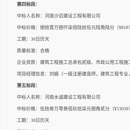
第四标段：
中标人名称：河南沙迈建设工程有限公司
中标价格：
捌拾壹万捌仟柒佰陆拾伍元陆角陆分
（
¥818
工期：
30
日历天
质量标准：合格
企业资质：
建筑工程施工总承包贰级
、市政公用工程施
项目经理信息：刘娟（
一
级注册建造师，
建筑工程
专业
第五标段：
中标人名称：
河南水诚建设工程有限公司
中标价格：
伍拾叁万零叁佰玖拾柒元捌角贰分
（
¥
530397
工期：
30
日历天