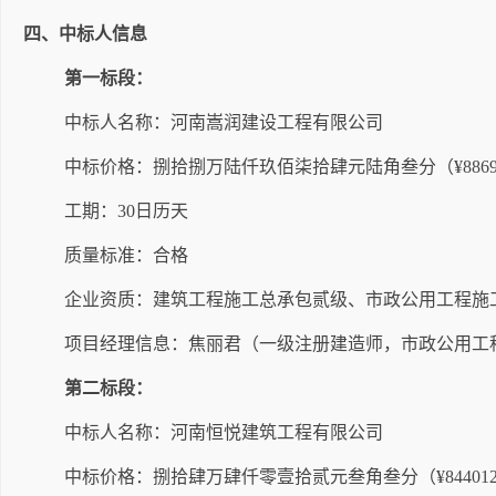
四、
中标人信息
第一标段：
中标人名称：河南嵩润建设工程有限公司
中标价格：
捌拾捌万陆仟玖佰柒拾肆元陆角叁分
（
¥
886
工期：
30
日历天
质量标准：合格
企业资质：建筑工程施工总承包贰级
、市政公用工程施
项目经理信息：焦丽君（一级注册建造师
，
市政公用工
第二标段：
中标人名称：河南恒悦建筑工程有限公司
中标价格：
捌拾肆万肆仟零壹拾贰元叁角叁分
（
¥84401