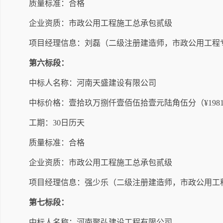
质量标准：合格
企业资质：市政公用工程施工总承包贰级
项目经理信息：刘磊（
二
级注册建造师，
市政公用工程
第六标段：
中标人名称：
河南天盛建设有限公司
中标价格：
壹拾玖万捌仟壹佰伍拾壹元陆角伍分
（
¥
198
工期：
30
日历天
质量标准：合格
企业资质：市政公用工程施工总承包贰级
项目经理信息：
强少乐
（
二
级注册建造师，
市政公用工
第七标段：
中标人名称：河南聚弘建设工程有限公司