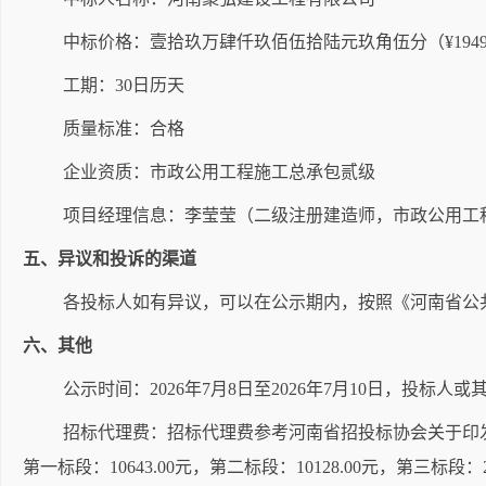
中标价格：
壹拾玖万肆仟玖佰伍拾陆元玖角伍分
（
¥1949
工期：
30
日历天
质量标准：合格
企业资质：市政公用工程施工总承包贰级
项目经理信息：李莹莹（
二
级注册建造师，
市政公用工
五、异议和投诉的渠道
各投标人如有异议，可以在公示期内，按照《河南省公
六、
其他
公示时间：
2026年
7
月
8
日至
2026年
7
月
10
日，投标人或
招标代理费：招标代理费参考河南省招投标协会关于印
第一标段：
10643.00元，
第二标段：
10128.00元，第三标段：