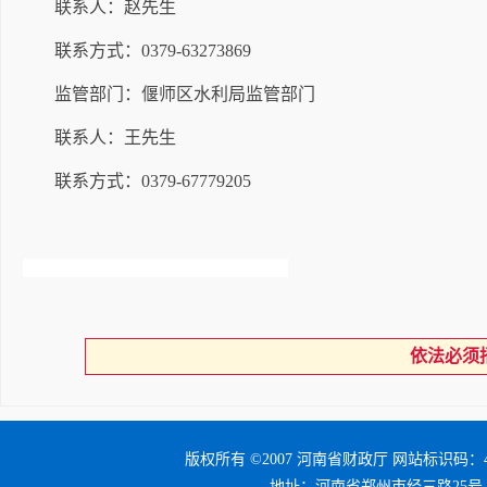
联系人：赵先生
联系方式：
0379-63273869
监管部门：偃师区水利局监管部门
联系人：王先生
联系方式：0379-67779205
依法必须
版权所有 ©2007 河南省财政厅 网站标识码：41
地址：河南省郑州市经三路25号 邮编：4