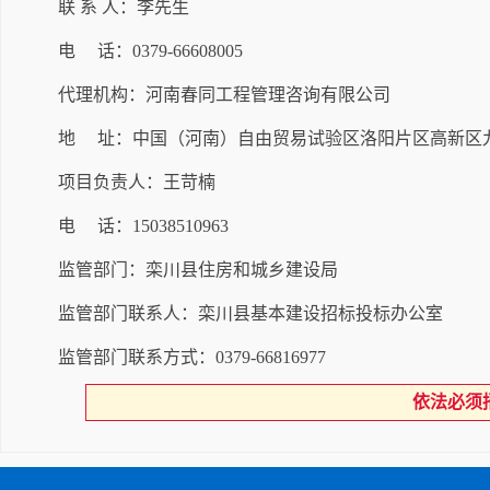
联 系 人：李先生
电 话：0379-66608005
代理机构：河南春同工程管理咨询有限公司
地 址：中国（河南）自由贸易试验区洛阳片区高新区九都路
项目负责人：王苛楠
电 话：15038510963
监管部门：栾川县住房和城乡建设局
监管部门联系人：栾川县基本建设招标投标办公室
监管部门联系方式：0379-66816977
依法必须