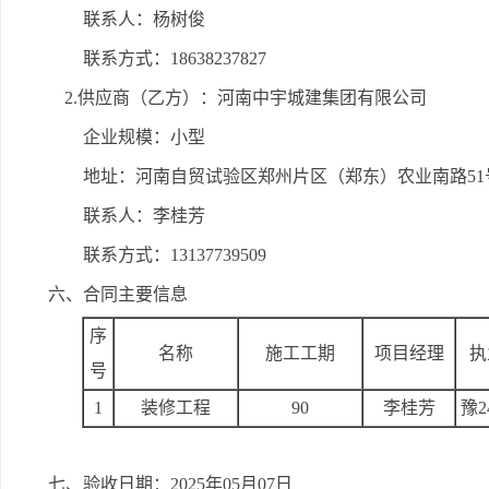
联系人：杨树俊
联系方式：18638237827
2.供应商（乙方）：河南中宇城建集团有限公司
企业规模：小型
地址：河南自贸试验区郑州片区（郑东）农业南路51号
联系人：李桂芳
联系方式：13137739509
六、合同主要信息
序
名称
施工工期
项目经理
执
号
1
装修工程
90
李桂芳
豫24
七、验收日期：2025年05月07日