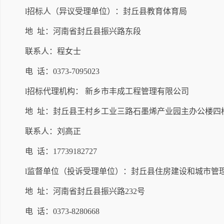
l招标人（异议受理单位）：封丘县教育体育局
地
址：河南省封丘县振兴路东段
联系人：程女士
电
话：
0373-7095023
l招标代理机构： 新乡市丰成工程管理有限公司
地
址：封丘县王村乡工业三路石墨烯产业园主办公楼四
联系人：刘高正
电
话：
17739182727
l监督单位（投诉受理单位）：封丘县住房建设和城市管
地
址：河南省封丘县振兴路
232号
电
话：
0373-8280668