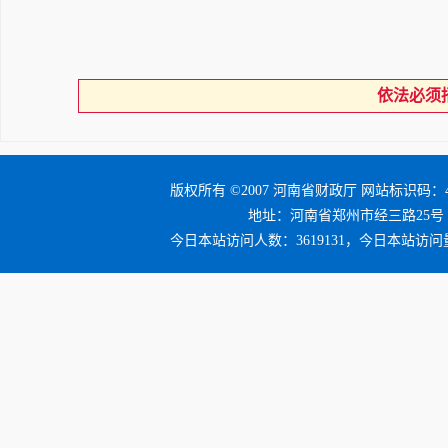
依法必须
版权所有 ©2007 河南省财政厅 网站标识码：41
地址：河南省郑州市经三路25号 邮编：4
今日本站访问人数：3619131，今日本站访问量：3