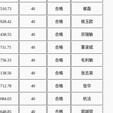
510.73
40
合格
崔磊
928.42
40
合格
侯玉欧
438.55
40
合格
宗瑞敏
711.75
40
合格
董录斌
756.33
40
合格
毛利敏
138.56
40
合格
张志泉
712.78
40
合格
张华
084.03
40
合格
杭洁
648.85
40
合格
郭城锟