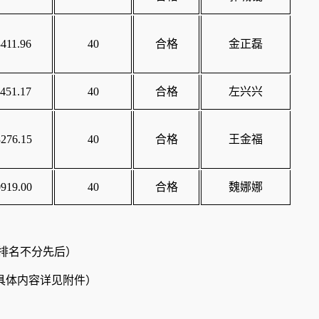
411.96
40
合格
金正磊
451.17
40
合格
左兴兴
276.15
40
合格
王金福
919.00
40
合格
魏娜娜
下排名不分先后）
具体内容详见附件）