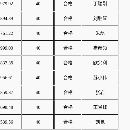
979.92
40
合格
丁瑞刚
894.39
40
合格
刘胜琴
761.22
40
合格
朱磊
999.00
40
合格
崔彦领
837.35
40
合格
欧兴利
956.61
40
合格
苏小伟
859.87
40
合格
张岩
698.48
40
合格
宋景峰
539.56
40
合格
刘昆