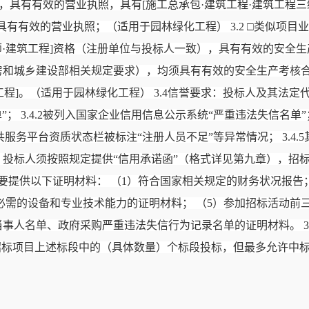
格，具有有效的营业执照，具有[施工总承包·建筑工程·建筑工程
有有效的营业执照；（适用于园林绿化工程） 3.2 □类似项目业绩
师·建筑工程]资格（注册单位与投标人一致），具有有效的安全
房和城乡建设部相关规定要求），均须具有有效的安全生产考核合
工程]。（适用于园林绿化工程） 3.4信誉要求：投标人及其法
”； 3.4.2被列入国家企业信用信息公示系统“严重违法失信名单”
公共服务平台资质状态栏被标注“注册人员不足”等异常情况； 3.
件，投标人须按照规定提供“信用承诺函”（格式详见第九章），
提供以下证明材料： （1）符合国家相关规定的财务状况报告；
必需的设备和专业技术能力的证明材料； （5）参加招标活动
事人名单、政府采购严重违法失信行为记录名单的证明材料。 3
就本招标项目上述标段中的（具体数量）个标段投标，但最多允许