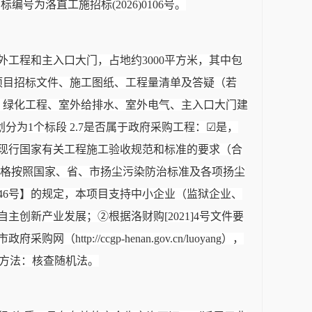
为洛直工施招标(2026)0106号。
工程和主入口大门，占地约3000平方米，其中包
项目招标文件、施工图纸、工程量清单及答疑（若
装、绿化工程、室外给排水、室外电气、主入口大门建
目共划分为1个标段 2.7是否属于政府采购工程：☑是，
：符合现行国家有关工程施工验收规范和标准的要求（合
：严格按照国家、省、市扬尘污染防治标准及各项扬尘
）46号】的规定，本项目支持中小企业（监狱企业、
创新产业发展；②根据洛财购[2021]4号文件要
/ccgp-henan.gov.cn/luoyang），
标方法：核查随机法。