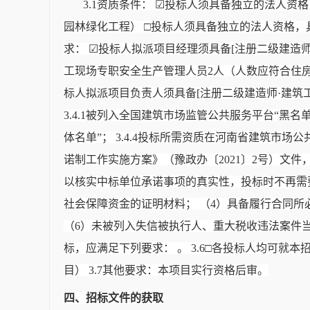
3.1资质条件： ☑投标人须具备独立的法人资
园林绿化工程） □投标人须具备独立的法人资格，具
求： ☑投标人拟派项目经理须具备[注册二级建造
工现场专职安全生产管理人员2人（人数应符合住
标人拟派项目负责人须具备[注册二级建造师·建筑
3.4.1被列入全国建筑市场监管公共服务平台“黑名单
体名单”； 3.4.4投标所需资质在河南省建筑市场
诺制工作实施方案》（豫政办〔2021〕2号）文
以核实中标单位承诺事项的真实性，投标时不再需要
社会保障资金的证明材料； （4）具备履行合同所
（6）未被列入失信被执行人、重大税收违法案件当
标，应满足下列要求： 。 3.6□各投标人均可
目） 3.7其他要求：本项目实行资格后审。
四、招标文件的获取