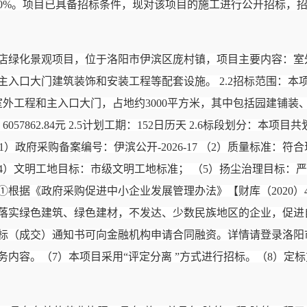
%。项目已具备招标条件，现对该项目的施工进行公开招标，招标编号
酒店绿化景观项目，位于洛阳市伊滨区庞村镇，项目主要内容：室外
入口大门建筑装饰和安装工程等配套设施。 2.2招标范围：本
：室外工程和主入口大门，占地约3000平方米，其中包括园建铺
57862.84元 2.5计划工期：152日历天 2.6标段划分：本项
1）政府采购备案编号：伊滨公开-2026-17 （2）质量标准
（4）文明工地目标：市级文明工地标准； （5）扬尘治理目标
 ①根据《政府采购促进中小企业发展管理办法》【财库（2020
实绿色建筑、绿色建材，不发达、少数民族地区的企业，促进自主
知书可向金融机构申请合同融资。详情请登录洛阳市政府采购网（http:/
内容。（7）本项目采用“评定分离 ”方式进行招标。（8）定