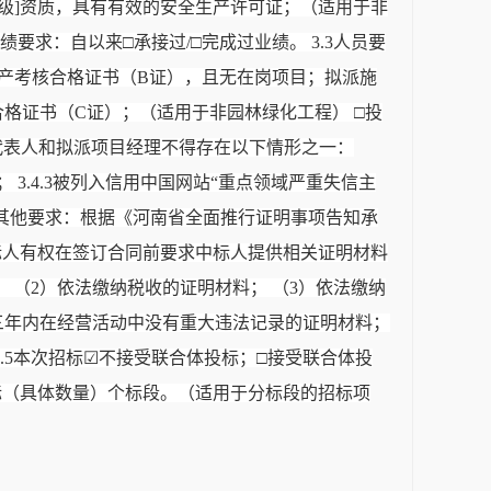
三级]资质，具有有效的安全生产许可证；（适用于非
要求：自以来□承接过/□完成过业绩。 3.3人员要
生产考核合格证书（B证），且无在岗项目；拟派施
格证书（C证）；（适用于非园林绿化工程） □投
定代表人和拟派项目经理不得存在以下情形之一：
； 3.4.3被列入信用中国网站“重点领域严重失信主
4.5其他要求：根据《河南省全面推行证明事项告知承
招标人有权在签订合同前要求中标人提供相关证明材料
 （2）依法缴纳税收的证明材料； （3）依法缴纳
前三年内在经营活动中没有重大违法记录的证明材料；
.5本次招标☑不接受联合体投标；□接受联合体投
中标（具体数量）个标段。（适用于分标段的招标项