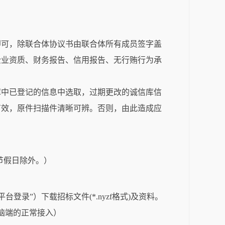
即可，除联合体协议书由联合体所有成员签字盖
企业资质、财务报告、信用报告、无行贿行为承
库中已登记的信息中选取，过期更改的诚信库信
有效，原件扫描件清晰可辨。否则，由此造成应
，法定节假日除外。）
面“交易平台登录”）下载招标文件(*.nyzf格式)及资料。
脑端的正常接入）