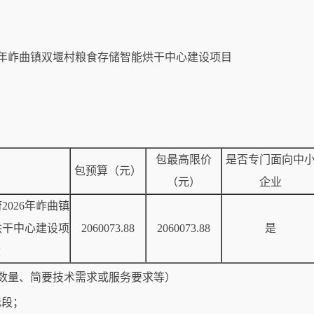
6年岞曲镇双堰村粮食存储智能烘干中心建设项目
包最高限价
是否专门面向中
包预算（元）
（元）
企业
026年岞曲镇
烘干中心建设项
2060073.88
2060073.88
是
段
数量、简要技术需求或服务要求等）
标段；