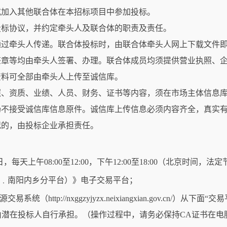
或加入其他联合体在本招标项目中参加投标。
投标协议，并约定牵头人及联合体的职责及责任。
通过牵头人传递。联合体投标时，由联合体牵头人网上下载文件
签章等均由牵头人签署、办理。联合体成员均须提供营业执照、
资料可全部由牵头人上传至诚信库。
照、资质、业绩、人员、财务、证书等内容，须在市场主体信息
场不接受诚信库信息原件。诚信库上传信息必须内容齐全，真实
况的，由投标企业承担责任。
月15日，每天上午08:00至12:00，下午12:00至18:00（北京时间
省﹒南阳内乡分平台）》电子交易平台；
ttp://nxggzyjyzx.neixiangxian.gov.cn/）从下
潜在投标人自行承担。（操作过程中，请务必保持CA证书在电