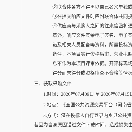
②联合体各方不得再以自己名义单独
③在提交响应文件时应附联合体共同
④供应商与采购人之间的往来信函将
章外，响应文件其余电子签名、电子
诺及相关人员配备等资料，所需投标
备注：本项目实行资格后审，营业执
息不作为本项目评审依据。开评标现
得分而未得分或资格审查不合格等情
三、获取采购文件
1.时间：2026年07月09日 至 2026年07
2.地点：《全国公共资源交易平台（河南
3.方式：潜在投标人自行登录内乡县公共资源交易系统（h
若因为自身原因错过文件下载时间，造成损失由