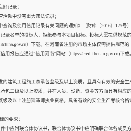
的良好记录；
经营活动中没有重大违法记录；
动中查询及使用信用记录有关问题的通知》（财库〔2016〕125
为记录名单的投标人，拒绝参与本项目招标。投标人需提供规范
editchina.gov.cn）下载。在河南省注册的市场主体仅需提
应通过“信用河南”网站（https://credit.henan.gov
门颁发的建筑工程施工总承包叁级及以上资质，且具有有效的安全
总承包三级及以上资质，并在人员、设备、资金等方面具有相应
专业贰级及以上注册建造师执业资格，具备有效的安全生产考核合
投标的要求：
文件中应附联合体协议书，联合体协议书中应明确联合体各成员