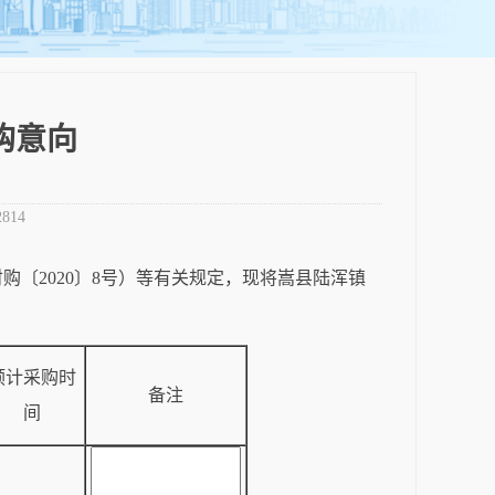
购意向
2814
〔2020〕8号）等有关规定，现将嵩县陆浑镇
预计采购时
备注
间