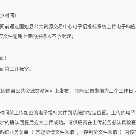
（北京时间）
间前通过固始县公共资源交易中心电子招投标系统上传电子响应文件
应文件逾期上传的招标人不予受理；
时间）
见面第三开标室。
固始县公共资源交易网》上发布， 招标公告期限为三个工作日 
止时间前上传加密的电子投标文件到系统的指定位置。上传的电子
功”的确认回复后方为上传成功。请供应商在上传前务必认真检
注系统业务菜单（“答疑澄清文件领取”，“控制价文件领取”）内