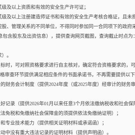
包贰级及以上资质和有效的安全生产许可证；
业贰级及以上注册建造师证书和有效的安全生产考核合格证，且未
接控股、管理关系的不同单位，不得同时参加同一合同项下的政府
息包含股东及出资信息），提供查询网页截图，查询截止时点为
求）。
投标时，可对照资格要求进行自主核对，确定符合资格要求的，
资格审查环节提供满足相应条件的书面承诺书，不再需要提供以
财务会计制度（提供2024年度（或2025年度）经审计的财务
好记录（提供2026年01月以来任意3个月依法缴纳税收和社会
依法免税和免缴纳社会保障金的须提供依法免缴纳证明）；
备和专业技术能力（提供相关证明材料或承诺函）；
活动中没有重大违法记录的证明材料（提供声明函）。