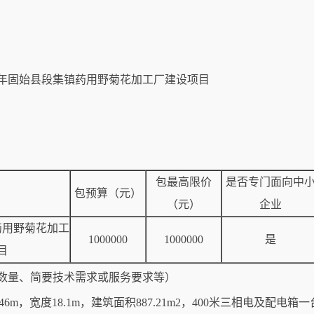
6年固始县段集镇药用野菊花加工厂建设项目
包最高限价
是否专门面向中
包预算（元）
（元）
企业
药用野菊花加工
1000000
1000000
是
目
数量、简要技术需求或服务要求等）
6m，宽度18.1m，建筑面积887.21m2，400米三相电及配