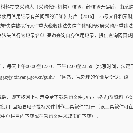
明材料提交采购人（采购代理机构）核验，经核验无误后，由采
使用信用记录有关问题的通知》财库【2016】125号文件和豫财
a.gov.cn)查询“失信被执行人”“重大税收违法失信主体”和“政府采
“政府采购严重违法失信行为记录名单"渠道查询自身信用记录，提供查询
月15日，每天上午00:00至12:00，下午12:00至23:59（北京时间
ggzyjy.xinyang.gov.cn/gushi/）”网站，凭办理的企
统后，即可按网上提示免费下载采购文件(.XYZF格式)及资料
使用“固始县电子投标文件制作工具软件”打开（该工具软件可在
ushi/）”网站下载中心栏目内下载或在采购文件领取页面下载）。