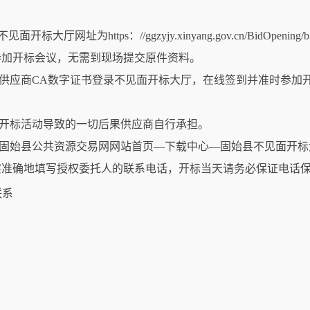
址为https：//ggzyjy.xinyang.gov.cn/BidOpening/bid
参加开标会议，无需到现场提交原件资料。
用供应商CA数字证书登录不见面开标大厅，在线签到并准时参加
加开标活动导致的一切后果供应商自行承担。
阅固始县公共资源交易网网站首页—下载中心—固始县不见面开
实准确地填写授权委托人的联系电话，开标当天请务必保证电话
联系