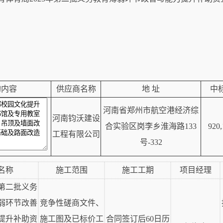
购内容
供应商名称
地 址
中
河南省郑州市航空港经济综
河南钧沃建设
合实验区岗李乡淮海路133
920,
工程有限公司
号-332
名称
施工范围
施工工期
项目经理
年第二批义务
弱环节改善
竞争性磋商文件、
提升补助资
施工图及已标价工
合同签订后60日历