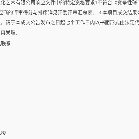
.河南启一文化艺术有限公司响应文件中的特定资格要求1不符合《竞争
应商的评审得分与排序详见评委评审汇总表。 3.本项目成交结
议，请于本成交公告发布之日起七个工作日内以书面形式由法定
不再受理。
式联系
三楼