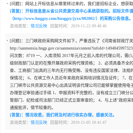
[问题]：
网站上开标信息从哪里转过来的，我们是招标企业，想获
[答复]：开标信息是从省公共资源交易中心系统获取的。招标文件请关注河南
（http://www.hnggzy.com/hnsggzy/jyxx/002002/）的采购公告信息。
咨询类型：
情况反映
回复时间：2019-11-22 09:48:46
[问题]：
三门峡政府采购网文件如下，严重违反了《河南省财政厅
http://sanmenxia.hngp.gov.cn/sanmenxia/content?info
问次数：8719 一、入库须知 2017年元月之前入库的代理公司
级财政部门认定的在豫开展政府采购代理资格； 2、必须具备齐全
查、工商部门出具的三年内无行贿受贿、没有违反国家法律、法规的
保情况； 6、在峡工作人员近年来政府采购培训情况及证件； 7、
三门峡市公共资源交易中心出具证明该代理公司已能够掌握使用电子
办理登记审验通过手续 1、申报资料不完整的，没有成立三门峡分
管部门、纪检或司法部门已经正式立案审查的； 4、与上述“政府
通报批评，情节较重的。
[答复]：情况收悉，我们将及时进行核实办理，感谢关注。
咨询类型：
情况反映
回复时间：2019-11-05 10:41:47