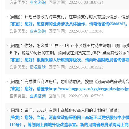
咨询类型：
业务咨询
回复时间：2022-06-08 18:07:24
[问题]：
计划已修改为跨年支付，在申请支付时又有提示信息，信
[答复]：您好，您咨询的业务涉及具体操作，请电话咨询6580820
咨询类型：
业务咨询
回复时间：2022-06-07 11:38:48
[问题]：
你好，怎么看“叶县2021年邓李乡魏王村花生深加工项目设备采
知书，说是30历日的工期，请问现在到货完工了吗？里面其他公示
[答复]：您好！根据采购人所属预算级次，请向叶县财政局咨询该
咨询类型：
情况反映
回复时间：2022-05-31 10:15:23
[问题]：
完成供应商注册后，想申请融资，按照《河南省政府采购合
[答复]：您好，请登录http://www.hngp.gov.cn/xygh/egp/jd/rzjg
咨询类型：
业务咨询
回复时间：2022-09-08 16:57:03
[问题]：
请问，2022年有网上商城供应商入围的计划吗？谢谢！
[答复]：您好，当前，河南省政府采购网上商城正以更好服务中小
110号），筹划网上商城升级改造事宜。新的河南省政府采购网上