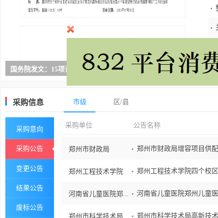
国务院发文：15项试点举措！推进政府采购
枢纽赋能 加速编织交通“新经纬”
国务院发文：15项试点举措！推进政府采购
枢纽赋能 加速编织交通“新经纬”
领...
领...
采购信息
市级
区/县
采购单位
公告名称
采购意向
采购公告
郑州市财政局增容项目供配
郑州市财政局
变更公告
郑州工程技术学院四个校区
郑州工程技术学院
结果公告
河南省儿童医院郑州儿童医
河南省儿童医院郑...
废标公告
郑州市科学技术局高新技术企
郑州市科学技术局